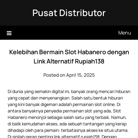
Skip
Pusat Distributor
to
content
Menu
Kelebihan Bermain Slot Habanero dengan
Link Alternatif Rupiah138
Posted on April 15, 2025
Di dunia yang semakin digital ini, banyak orang mencari hiburan
yang cepat dan menyenangkan. Salah satu bentuk hiburan
yang kini banyak digemari adalah permainan slot online. Di
antara banyaknya penyedia permainan slot yang ada, Slot
Habanero menonjol sebagai salah satu yang terbaik. Namun,
di balik kemudahan akses, ada sebuah tantangan yang kerap
dihadapi oleh para pemain: terbatasnya akses ke situs utama.
Di sinilah peran penting
link alternatif rupiah138
. Dengan