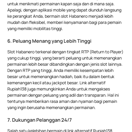
untuk menikmati permainan kapan saja dan di mana saja.
Apalagi, dengan aplikasi mobile yang dapat diunduh langsung
ke perangkat Anda, bermain slot Habanero menjadi lebih
mudah dan fleksibel, memberi kenyamanan bagi para pemain
yang memiliki mobilitas tinggi.
6.
Peluang Menang yang Lebih Tinggi
Slot Habanero terkenal dengan tingkat RTP (Return to Player)
yang cukup tinggi, yang berarti peluang untuk memenangkan
permainan lebih besar dibandingkan dengan jenis slot lainnya.
Dengan RTP yang tinggi, Anda memiliki kesempatan lebih
besar untuk memenangkan hadiah, baik itu dalam bentuk
kemenangan kecil atau jackpot besar. Link alternatif
Rupiah138 juga memungkinkan Anda untuk mengakses
permainan dengan peluang yang adil dan transparan. Hal ini
tentunya memberikan rasa aman dan nyaman bagi pemain
yang ingin berusaha memenangkan permainan.
7.
Dukungan Pelanggan 24/7
Salah satu kelebihan bermain di link alternatif Rupiah138