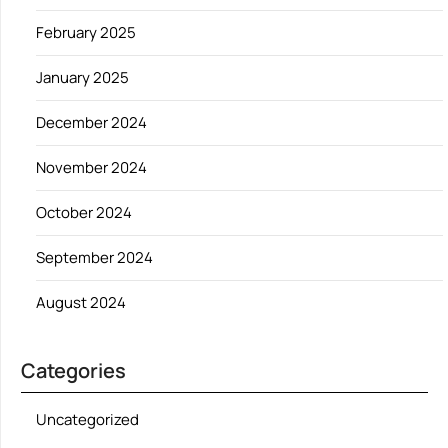
February 2025
January 2025
December 2024
November 2024
October 2024
September 2024
August 2024
Categories
Uncategorized