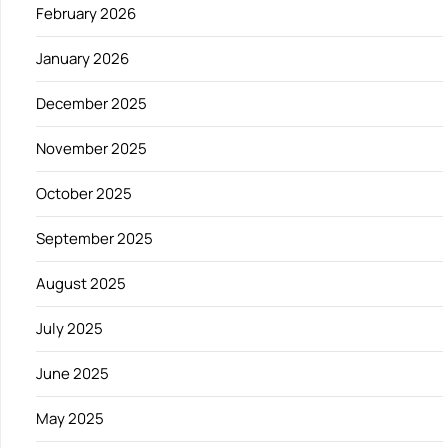
February 2026
January 2026
December 2025
November 2025
October 2025
September 2025
August 2025
July 2025
June 2025
May 2025