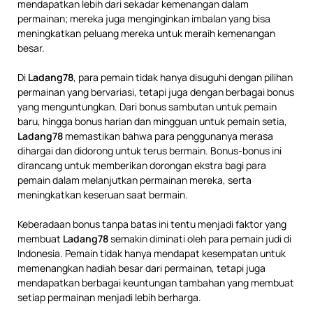
mendapatkan lebih dari sekadar kemenangan dalam
permainan; mereka juga menginginkan imbalan yang bisa
meningkatkan peluang mereka untuk meraih kemenangan
besar.
Di
Ladang78
, para pemain tidak hanya disuguhi dengan pilihan
permainan yang bervariasi, tetapi juga dengan berbagai bonus
yang menguntungkan. Dari bonus sambutan untuk pemain
baru, hingga bonus harian dan mingguan untuk pemain setia,
Ladang78
memastikan bahwa para penggunanya merasa
dihargai dan didorong untuk terus bermain. Bonus-bonus ini
dirancang untuk memberikan dorongan ekstra bagi para
pemain dalam melanjutkan permainan mereka, serta
meningkatkan keseruan saat bermain.
Keberadaan bonus tanpa batas ini tentu menjadi faktor yang
membuat
Ladang78
semakin diminati oleh para pemain judi di
Indonesia. Pemain tidak hanya mendapat kesempatan untuk
memenangkan hadiah besar dari permainan, tetapi juga
mendapatkan berbagai keuntungan tambahan yang membuat
setiap permainan menjadi lebih berharga.