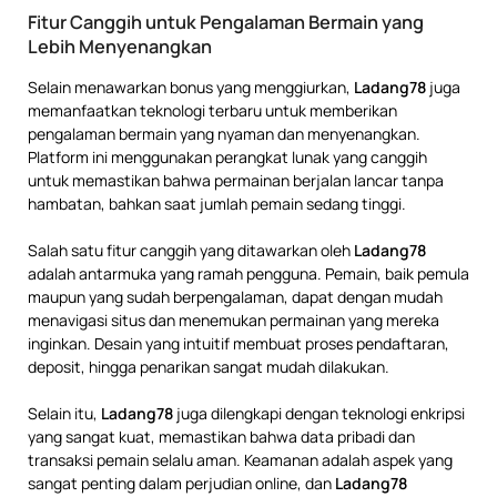
Fitur Canggih untuk Pengalaman Bermain yang
Lebih Menyenangkan
Selain menawarkan bonus yang menggiurkan,
Ladang78
juga
memanfaatkan teknologi terbaru untuk memberikan
pengalaman bermain yang nyaman dan menyenangkan.
Platform ini menggunakan perangkat lunak yang canggih
untuk memastikan bahwa permainan berjalan lancar tanpa
hambatan, bahkan saat jumlah pemain sedang tinggi.
Salah satu fitur canggih yang ditawarkan oleh
Ladang78
adalah antarmuka yang ramah pengguna. Pemain, baik pemula
maupun yang sudah berpengalaman, dapat dengan mudah
menavigasi situs dan menemukan permainan yang mereka
inginkan. Desain yang intuitif membuat proses pendaftaran,
deposit, hingga penarikan sangat mudah dilakukan.
Selain itu,
Ladang78
juga dilengkapi dengan teknologi enkripsi
yang sangat kuat, memastikan bahwa data pribadi dan
transaksi pemain selalu aman. Keamanan adalah aspek yang
sangat penting dalam perjudian online, dan
Ladang78