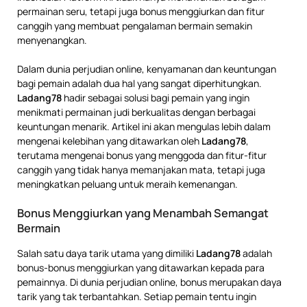
permainan seru, tetapi juga bonus menggiurkan dan fitur
canggih yang membuat pengalaman bermain semakin
menyenangkan.
Dalam dunia perjudian online, kenyamanan dan keuntungan
bagi pemain adalah dua hal yang sangat diperhitungkan.
Ladang78
hadir sebagai solusi bagi pemain yang ingin
menikmati permainan judi berkualitas dengan berbagai
keuntungan menarik. Artikel ini akan mengulas lebih dalam
mengenai kelebihan yang ditawarkan oleh
Ladang78
,
terutama mengenai bonus yang menggoda dan fitur-fitur
canggih yang tidak hanya memanjakan mata, tetapi juga
meningkatkan peluang untuk meraih kemenangan.
Bonus Menggiurkan yang Menambah Semangat
Bermain
Salah satu daya tarik utama yang dimiliki
Ladang78
adalah
bonus-bonus menggiurkan yang ditawarkan kepada para
pemainnya. Di dunia perjudian online, bonus merupakan daya
tarik yang tak terbantahkan. Setiap pemain tentu ingin