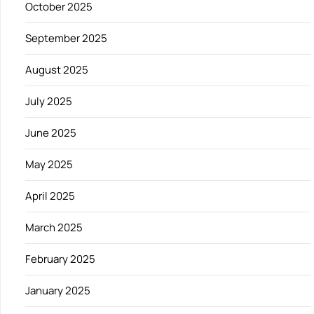
October 2025
September 2025
August 2025
July 2025
June 2025
May 2025
April 2025
March 2025
February 2025
January 2025