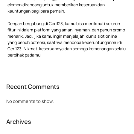
elemen dirancang untuk memberikan keseruan dan
keuntungan bagi para pemain.
Dengan bergabung di Ceri123, kamu bisa menikmati seluruh
fitur ini dalam platform yang aman, nyaman, dan penuh promo
menarik. Jadi, jika kamu ingin menjelajahi dunia slot online
yang penuh potensi, saatnya mencoba keberuntunganmu di
Ceri123. Nikmati keseruannya dan semoga kemenangan selalu
berpihak padamu!
Recent Comments
No comments to show.
Archives