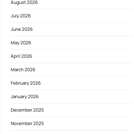
August 2026
July 2026
June 2026
May 2026
April 2026
March 2026
February 2026
January 2026
December 2025
November 2025