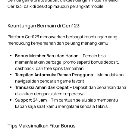
Ceri123, baik di desktop maupun perangkat mobile.
Keuntungan Bermain di Ceri123
Platform Ceri123 menawarkan berbagai keuntungan yang
mendukung kenyamanan dan peluang menang kamu:
Bonus Member Baru dan Harian
– Pemain bisa
memanfaatkan berbagai promo seperti bonus deposit,
cashback, dan free spins tambahan.
Tampilan Antarmuka Ramah Pengguna
– Memudahkan
navigasi dan pencarian game favorit.
Transaksi Aman dan Cepat
– Deposit dan penarikan dana
dilakukan dengan sistem terpercaya.
Support 24 Jam
– Tim bantuan selalu siap membantu
kapan saja saat kamu mengalami kendala teknis.
Tips Maksimalkan Fitur Bonus