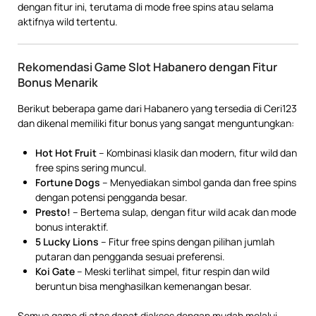
dengan fitur ini, terutama di mode free spins atau selama
aktifnya wild tertentu.
Rekomendasi Game Slot Habanero dengan Fitur
Bonus Menarik
Berikut beberapa game dari Habanero yang tersedia di Ceri123
dan dikenal memiliki fitur bonus yang sangat menguntungkan:
Hot Hot Fruit
– Kombinasi klasik dan modern, fitur wild dan
free spins sering muncul.
Fortune Dogs
– Menyediakan simbol ganda dan free spins
dengan potensi pengganda besar.
Presto!
– Bertema sulap, dengan fitur wild acak dan mode
bonus interaktif.
5 Lucky Lions
– Fitur free spins dengan pilihan jumlah
putaran dan pengganda sesuai preferensi.
Koi Gate
– Meski terlihat simpel, fitur respin dan wild
beruntun bisa menghasilkan kemenangan besar.
Semua game di atas dapat diakses dengan mudah melalui