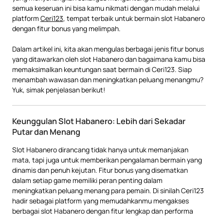
semua keseruan ini bisa kamu nikmati dengan mudah melalui
platform
Ceri123
, tempat terbaik untuk bermain slot Habanero
dengan fitur bonus yang melimpah.
Dalam artikel ini, kita akan mengulas berbagai jenis fitur bonus
yang ditawarkan oleh slot Habanero dan bagaimana kamu bisa
memaksimalkan keuntungan saat bermain di Ceri123. Siap
menambah wawasan dan meningkatkan peluang menangmu?
Yuk, simak penjelasan berikut!
Keunggulan Slot Habanero: Lebih dari Sekadar
Putar dan Menang
Slot Habanero dirancang tidak hanya untuk memanjakan
mata, tapi juga untuk memberikan pengalaman bermain yang
dinamis dan penuh kejutan. Fitur bonus yang disematkan
dalam setiap game memiliki peran penting dalam
meningkatkan peluang menang para pemain. Di sinilah Ceri123
hadir sebagai platform yang memudahkanmu mengakses
berbagai slot Habanero dengan fitur lengkap dan performa