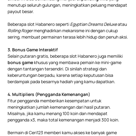
menutupi seluruh gulungan, meningkatkan peluang mendapat
payout besar.
Beberapa slot Habanero seperti
Egyptian Dreams Deluxe
atau
Rolling Roger
menghadirkan mekanisme ini dengan cukup
sering, membuat permainan terasa lebih hidup dan penuh aksi.
3. Bonus Game Interaktif
Selain putaran gratis, beberapa slot Habanero juga memiliki
bonus game
khusus yang membawa pemain ke mini-game
dengan tantangan tersendiri. Di sinilah strategi dan
keberuntungan berpadu, karena setiap keputusan bisa
berdampak pada besarnya hadiah yang kamu dapatkan.
4. Multipliers (Pengganda Kemenangan)
Fitur pengganda memberikan kesempatan untuk
meningkatkan jumlah kemenangan dari hasil putaran.
Misalnya, jika kamu menang 100 koin dan mendapat
pengganda x3, maka total kemenangan menjadi 300 koin.
Bermain di Ceri123 memberi kamu akses ke banyak game