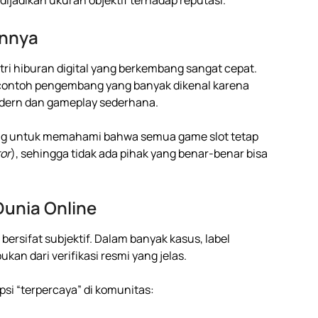
 dijadikan ukuran objektif terhadap reputasi.
annya
tri hiburan digital yang berkembang sangat cepat.
 contoh pengembang yang banyak dikenal karena
dern dan gameplay sederhana.
ing untuk memahami bahwa semua game slot tetap
or
), sehingga tidak ada pihak yang benar-benar bisa
Dunia Online
i bersifat subjektif. Dalam banyak kasus, label
an dari verifikasi resmi yang jelas.
i “terpercaya” di komunitas: