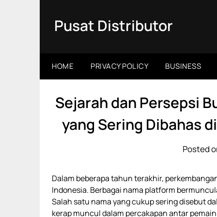
Skip
to
Pusat Distributor
content
HOME
PRIVACY POLICY
BUSINESS
Sejarah dan Persepsi 
yang Sering Dibahas d
Posted o
Dalam beberapa tahun terakhir, perkembangan 
Indonesia. Berbagai nama platform bermuncula
Salah satu nama yang cukup sering disebut da
kerap muncul dalam percakapan antar pemain d