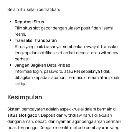
Selain itu, selalu perhatikan:
Reputasi Situs
Pilih situs slot gacor dengan ulasan positif dan lisensi
resmi.
Transaksi Transparan
Situs yang baik biasanya memberikan riwayat transaksi
lengkap dan notifikasi setiap kali deposit atau withdraw
berhasil.
Jangan Bagikan Data Pribadi
Informasi login, password, atau PIN sebaiknya tidak
dibagikan kepada siapapun, termasuk teman atau pihak
ketiga.
Kesimpulan
Sistem pembayaran adalah aspek krusial dalam bermain di
situs slot gacor
. Deposit dan withdraw harus dilakukan
dengan aman, cepat, dan nyaman agar pengalaman bermain
tidak terganggu. Dengan memilih metode pembayaran yang