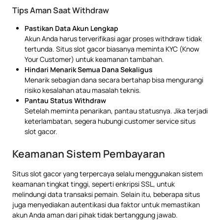
Tips Aman Saat Withdraw
Pastikan Data Akun Lengkap
Akun Anda harus terverifikasi agar proses withdraw tidak
tertunda. Situs slot gacor biasanya meminta KYC (Know
Your Customer) untuk keamanan tambahan.
Hindari Menarik Semua Dana Sekaligus
Menarik sebagian dana secara bertahap bisa mengurangi
risiko kesalahan atau masalah teknis.
Pantau Status Withdraw
Setelah meminta penarikan, pantau statusnya. Jika terjadi
keterlambatan, segera hubungi customer service situs
slot gacor.
Keamanan Sistem Pembayaran
Situs slot gacor yang terpercaya selalu menggunakan sistem
keamanan tingkat tinggi, seperti enkripsi SSL, untuk
melindungi data transaksi pemain. Selain itu, beberapa situs
juga menyediakan autentikasi dua faktor untuk memastikan
akun Anda aman dari pihak tidak bertanggung jawab.