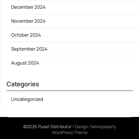
December 2024
November 2024
October 2024
September 2024
August 2024
Categories
Uncategorized
©2026 Pusat Distributor
| Design:
Newspaperly
WordPress Theme