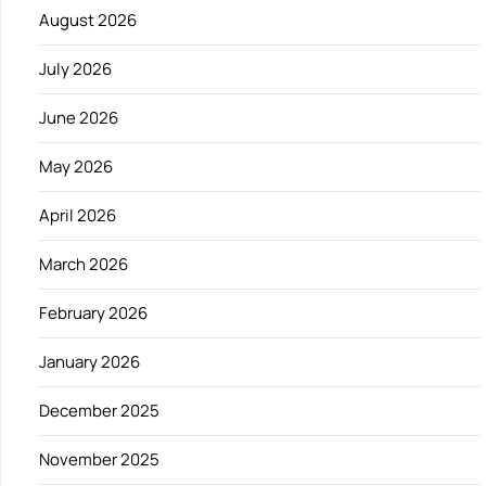
August 2026
July 2026
June 2026
May 2026
April 2026
March 2026
February 2026
January 2026
December 2025
November 2025