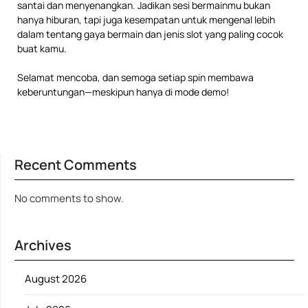
santai dan menyenangkan. Jadikan sesi bermainmu bukan
hanya hiburan, tapi juga kesempatan untuk mengenal lebih
dalam tentang gaya bermain dan jenis slot yang paling cocok
buat kamu.
Selamat mencoba, dan semoga setiap spin membawa
keberuntungan—meskipun hanya di mode demo!
Recent Comments
No comments to show.
Archives
August 2026