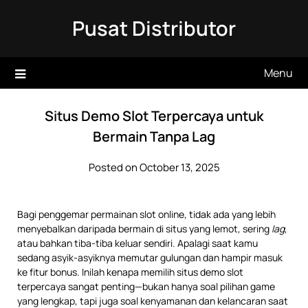
Skip
Pusat Distributor
to
content
Menu
Situs Demo Slot Terpercaya untuk
Bermain Tanpa Lag
Posted on October 13, 2025
Bagi penggemar permainan slot online, tidak ada yang lebih
menyebalkan daripada bermain di situs yang lemot, sering
lag
,
atau bahkan tiba-tiba keluar sendiri. Apalagi saat kamu
sedang asyik-asyiknya memutar gulungan dan hampir masuk
ke fitur bonus. Inilah kenapa memilih situs demo slot
terpercaya sangat penting—bukan hanya soal pilihan game
yang lengkap, tapi juga soal kenyamanan dan kelancaran saat