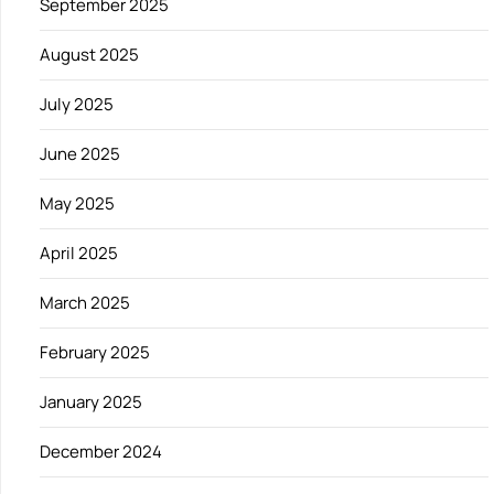
September 2025
August 2025
July 2025
June 2025
May 2025
April 2025
March 2025
February 2025
January 2025
December 2024