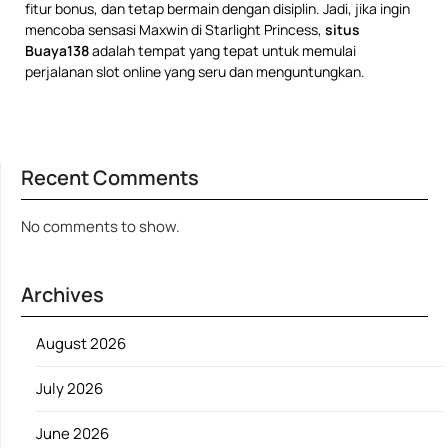
fitur bonus, dan tetap bermain dengan disiplin. Jadi, jika ingin
mencoba sensasi Maxwin di Starlight Princess,
situs
Buaya138
adalah tempat yang tepat untuk memulai
perjalanan slot online yang seru dan menguntungkan.
Recent Comments
No comments to show.
Archives
August 2026
July 2026
June 2026