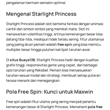
pengalaman bermain semakin optimal.
Mengenal Starlight Princess
Starlight Princess adalah slot bertema fantasi dengan animasi
cantik dan simbol-simbol yang memikat mata. Slot ini
menawarkan volatilitas tinggi, artinya kemenangan besar bisa
datang tiba-tiba, meskipun tidak terlalu sering. Fitur utamanya
yang paling dicari pemain adalah
free spin
yang bisa memicu
multiplier besar hingga puluhan kali lipat taruhan awal.
Di
situs Buaya138
, Starlight Princess hadir dengan kualitas
grafis tinggi, responsivitas game yang cepat, dan berbagai
opsi taruhan yang fleksibel. Pemain bisa menyesuaikan
taruhan sesuai modal dan strategi, membuat setiap putaran
terasa menarik dan menegangkan.
Pola Free Spin: Kunci untuk Maxwin
Free spin adalah fitur utama yang sering menjadi penentu
kemenangan besar di Starlight Princess. Memahami
pola free