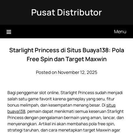
Skip
Pusat Distributor
to
content
Menu
Starlight Princess di Situs Buaya138: Pola
Free Spin dan Target Maxwin
Posted on November 12, 2025
Bagi penggemar slot online, Starlight Princess sudah menjadi
salah satu game favorit karena gameplay yang seru, fitur
bonus melimpah, dan kesempatan menang besar. Di
situs
buaya138
, pemain dapat menikmati semua keseruan Starlight
Princess dengan pengalaman bermain yang aman, lancar, dan
menyenangkan. Artikel ini akan membahas pola free spin,
strategi taruhan, dan cara menetapkan target Maxwin agar