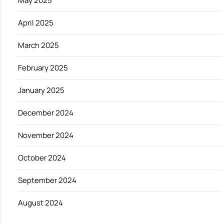
May 2025
April 2025
March 2025
February 2025
January 2025
December 2024
November 2024
October 2024
September 2024
August 2024