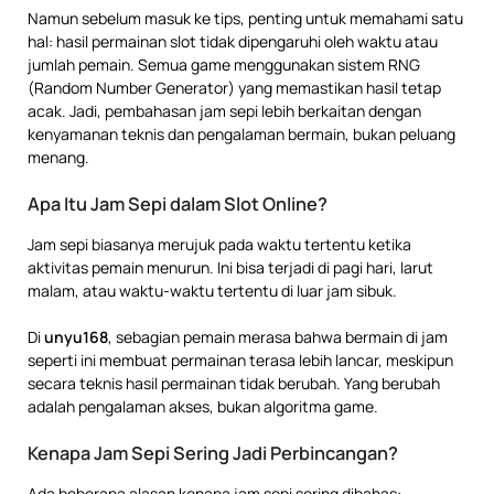
Namun sebelum masuk ke tips, penting untuk memahami satu
hal: hasil permainan slot tidak dipengaruhi oleh waktu atau
jumlah pemain. Semua game menggunakan sistem RNG
(Random Number Generator) yang memastikan hasil tetap
acak. Jadi, pembahasan jam sepi lebih berkaitan dengan
kenyamanan teknis dan pengalaman bermain, bukan peluang
menang.
Apa Itu Jam Sepi dalam Slot Online?
Jam sepi biasanya merujuk pada waktu tertentu ketika
aktivitas pemain menurun. Ini bisa terjadi di pagi hari, larut
malam, atau waktu-waktu tertentu di luar jam sibuk.
Di
unyu168
, sebagian pemain merasa bahwa bermain di jam
seperti ini membuat permainan terasa lebih lancar, meskipun
secara teknis hasil permainan tidak berubah. Yang berubah
adalah pengalaman akses, bukan algoritma game.
Kenapa Jam Sepi Sering Jadi Perbincangan?
Ada beberapa alasan kenapa jam sepi sering dibahas: