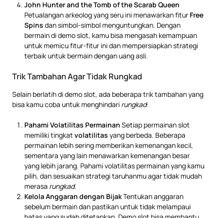
John Hunter and the Tomb of the Scarab Queen
Petualangan arkeolog yang seru ini menawarkan fitur
Free
Spins
dan simbol-simbol menguntungkan. Dengan
bermain di demo slot, kamu bisa mengasah kemampuan
untuk memicu fitur-fitur ini dan mempersiapkan strategi
terbaik untuk bermain dengan uang asli.
Trik Tambahan Agar Tidak Rungkad
Selain berlatih di demo slot, ada beberapa trik tambahan yang
bisa kamu coba untuk menghindari
rungkad
:
Pahami Volatilitas Permainan
Setiap permainan slot
memiliki tingkat
volatilitas
yang berbeda. Beberapa
permainan lebih sering memberikan kemenangan kecil,
sementara yang lain menawarkan kemenangan besar
yang lebih jarang. Pahami volatilitas permainan yang kamu
pilih, dan sesuaikan strategi taruhanmu agar tidak mudah
merasa
rungkad
.
Kelola Anggaran dengan Bijak
Tentukan anggaran
sebelum bermain dan pastikan untuk tidak melampaui
batas yang sudah ditetapkan. Demo slot bisa membantu