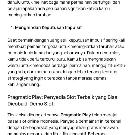
dahulu untuk melihat bagaimana permainan berfungsi, dan
pelajari apakah ada perubahan signifikan ketika kamu
meningkatkan taruhan.
Menghindari Keputusan Impulsif
Saat bermain dengan uang asli, keputusan impulsif sering kali
membuat pemain tergoda untuk meningkatkan taruhan atau
bermain lebih lama dari yang seharusnya. Dalam demo slot,
kamu tidak perlu terburu-buru. Kamu bisa menghabiskan
waktu untuk mencoba berbagai permainan, menguji fitur-fitur
yang ada, dan memutuskan dengan lebih tenang tentang
strategi yang ingin diterapkan tanpa merasa cemas
kehilangan uang.
Pragmatic Play: Penyedia Slot Terbaik yang Bisa
Dicoba di Demo Slot
Tidak bisa dipungkiri bahwa
Pragmatic Play
telah merajai
pasar slot online Indonesia. Penyedia permainan ini terkenal
dengan berbagai slot yang menyuguhkan grafis menawan,
gameplay menarik, dan fitur-fitur inovatif. Beberapa