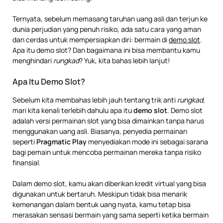
Ternyata, sebelum memasang taruhan uang asli dan terjun ke
dunia perjudian yang penuh risiko, ada satu cara yang aman
dan cerdas untuk mempersiapkan diri: bermain di
demo slot
.
Apa itu demo slot? Dan bagaimana ini bisa membantu kamu
menghindari
rungkad
? Yuk, kita bahas lebih lanjut!
Apa Itu Demo Slot?
Sebelum kita membahas lebih jauh tentang trik anti
rungkad
,
mari kita kenali terlebih dahulu apa itu
demo slot
. Demo slot
adalah versi permainan slot yang bisa dimainkan tanpa harus
menggunakan uang asli. Biasanya, penyedia permainan
seperti
Pragmatic Play
menyediakan mode ini sebagai sarana
bagi pemain untuk mencoba permainan mereka tanpa risiko
finansial.
Dalam demo slot, kamu akan diberikan kredit virtual yang bisa
digunakan untuk bertaruh. Meskipun tidak bisa menarik
kemenangan dalam bentuk uang nyata, kamu tetap bisa
merasakan sensasi bermain yang sama seperti ketika bermain