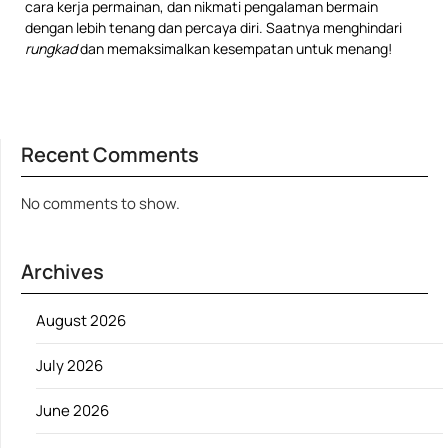
cara kerja permainan, dan nikmati pengalaman bermain
dengan lebih tenang dan percaya diri. Saatnya menghindari
rungkad
dan memaksimalkan kesempatan untuk menang!
Recent Comments
No comments to show.
Archives
August 2026
July 2026
June 2026